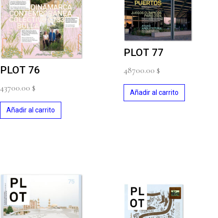
PLOT 77
PLOT 76
48700.00
$
43700.00
$
Añadir al carrito
Añadir al carrito