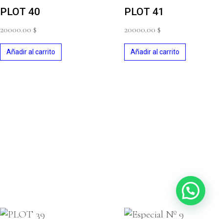
PLOT 40
PLOT 41
20000.00
$
20000.00
$
Añadir al carrito
Añadir al carrito