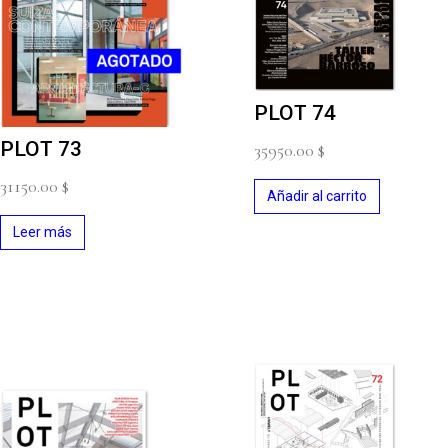
PLOT 74
PLOT 73
35950.00
$
31150.00
$
Añadir al carrito
Leer más