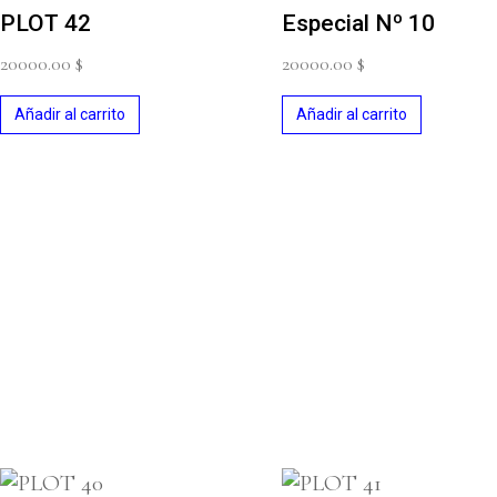
PLOT 42
Especial Nº 10
20000.00
$
20000.00
$
Añadir al carrito
Añadir al carrito