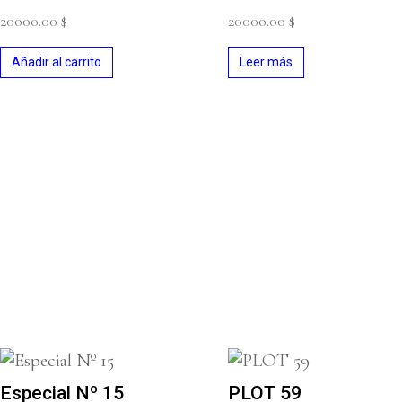
20000.00
$
20000.00
$
Añadir al carrito
Leer más
Especial Nº 15
PLOT 59