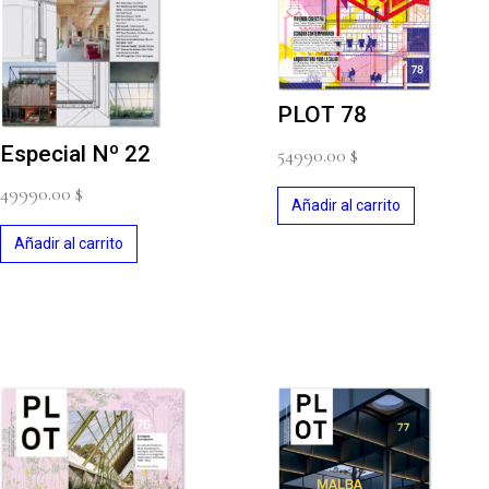
PLOT 78
Especial Nº 22
54990.00
$
49990.00
$
Añadir al carrito
Añadir al carrito