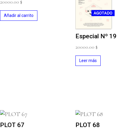
20000.00
$
Añadir al carrito
Especial Nº 19
20000.00
$
Leer más
PLOT 67
PLOT 68