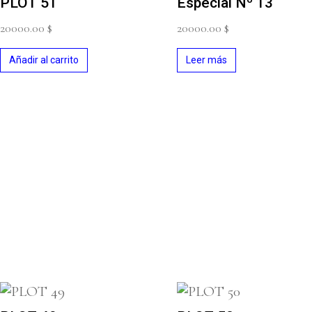
PLOT 51
Especial Nº 13
20000.00
$
20000.00
$
Añadir al carrito
Leer más