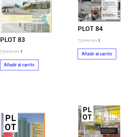
PLOT 84
PLOT 83
75000.00
$
75000.00
$
Añadir al carrito
Añadir al carrito