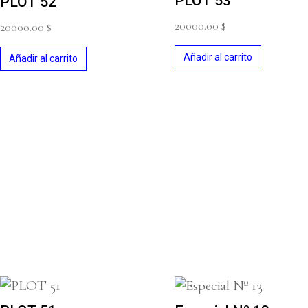
PLOT 53
PLOT 52
20000.00
$
20000.00
$
Añadir al carrito
Añadir al carrito