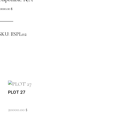
0000.00
$
SKU:
ESPL02
PLOT 27
20000.00
$