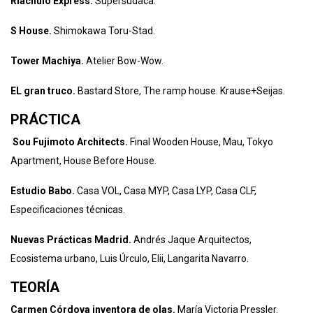
Riachulo Express.
Supersudaca.
S House.
Shimokawa Toru-Stad.
Tower Machiya.
Atelier Bow-Wow.
EL gran truco.
Bastard Store, The ramp house. Krause+Seijas.
PRÁCTICA
Sou Fujimoto Architects.
Final Wooden House, Mau, Tokyo
Apartment, House Before House.
Estudio Babo.
Casa VOL, Casa MYP, Casa LYP, Casa CLF,
Especificaciones técnicas.
Nuevas Prácticas Madrid.
Andrés Jaque Arquitectos,
Ecosistema urbano, Luis Úrculo, Elii, Langarita Navarro.
TEORÍA
Carmen Córdova inventora de olas.
María Victoria Pressler.