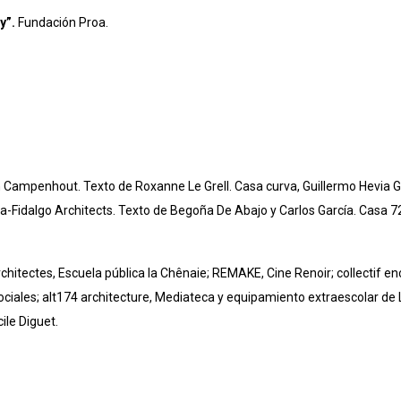
y”.
Fundación Proa.
 Campenhout. Texto de Roxanne Le Grell. Casa curva, Guillermo Hevia G
ta-Fidalgo Architects. Texto de Begoña De Abajo y Carlos García. Casa 
hitectes, Escuela pública la Chênaie; REMAKE, Cine Renoir; collectif enc
ociales; alt174 architecture, Mediateca y equipamiento extraescolar de
ile Diguet.