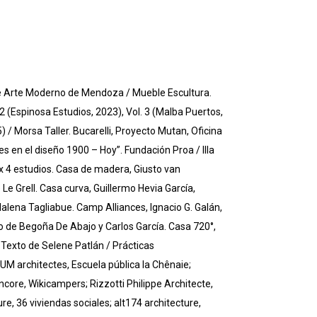
de Arte Moderno de Mendoza / Mueble Escultura.
. 2 (Espinosa Estudios, 2023), Vol. 3 (Malba Puertos,
5) / Morsa Taller. Bucarelli, Proyecto Mutan, Oficina
s en el diseño 1900 – Hoy”. Fundación Proa / Illa
s x 4 estudios. Casa de madera, Giusto van
 Grell. Casa curva, Guillermo Hevia García,
alena Tagliabue. Camp Alliances, Ignacio G. Galán,
o de Begoña De Abajo y Carlos García. Casa 720°,
Texto de Selene Patlán / Prácticas
M architectes, Escuela pública la Chênaie;
ncore, Wikicampers; Rizzotti Philippe Architecte,
e, 36 viviendas sociales; alt174 architecture,