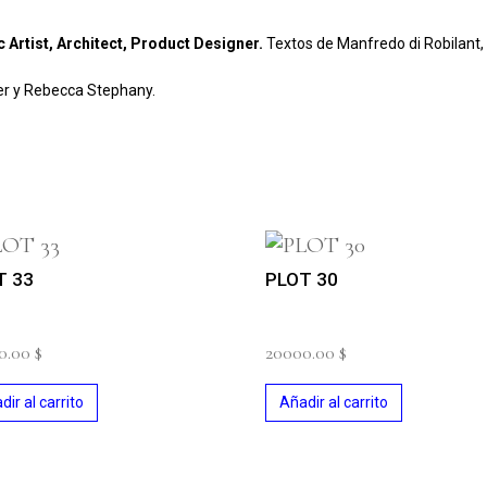
c Artist, Architect, Product Designer.
Textos de
Manfredo di Robilant
,
er y Rebecca Stephany.
T 33
PLOT 30
0.00
$
20000.00
$
dir al carrito
Añadir al carrito