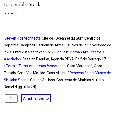
Disponible: Stock
20000.00
$
Steven Holl Architects
.
Cité de l’Océan et du Surf, Centro de
Deportes Campbell, Escuela de Artes Visuales de la Universidad de
Iowa. Entrevista a Steven Holl /
Dieguez Fridman
Arquitectos &
Asociados
.
Casa en Esquina,
Agencia RDYA,
Edificio Dorrego 1711
/
Terra e Tuma Arquitetos
Associados
.
Casa Maracanã,
Casa +
Estudio, Casa
Vila Matilde, Casa Mipibu /
Renovación del Museo
de
Sir John Soane
.
Caruso St John. Con texto de Mathias Müller y
Daniel Niggli (EM2N).
Cantidad
Añadir al carrito