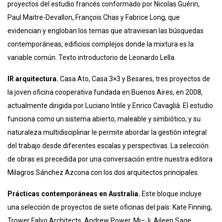
proyectos del estudio francés conformado por Nicolas Guérin,
Paul Maitre-Devallon, François Chas y Fabrice Long, que
evidencian y engloban los temas que atraviesan las búsquedas
contemporáneas, edificios complejos donde la mixtura es la
variable común. Texto introductorio de Leonardo Lella.
IR arquitectura.
Casa Ato, Casa 3×3 y Besares, tres proyectos de
la joven oficina cooperativa fundada en Buenos Aires, en 2008,
actualmente dirigida por Luciano Intile y Enrico Cavaglià. El estudio
funciona como un sistema abierto, maleable y simbiótico; y su
naturaleza multidisciplinar le permite abordar la gestión integral
del trabajo desde diferentes escalas y perspectivas. La selección
de obras es precedida por una conversación entre nuestra editora
Milagros Sánchez Azcona con los dos arquitectos principales.
Prácticas contemporáneas en Australia.
Este bloque incluye
una selección de proyectos de siete oficinas del país: Kate Finning,
Trower Falvo Architects, Andrew Power, Mi–Ji, Aileen Sage