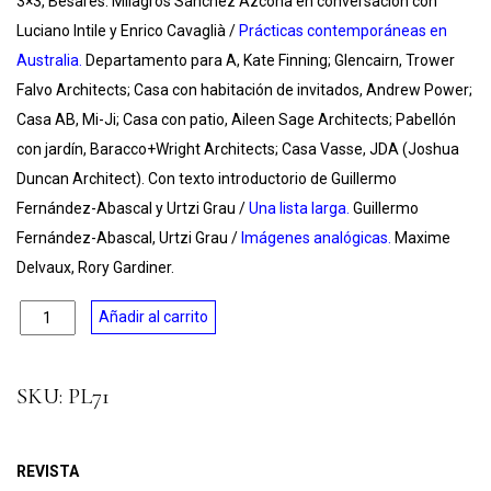
3×3, Besares. Milagros Sánchez Azcona en conversación con
Luciano Intile y Enrico Cavaglià /
Prácticas contemporáneas en
Australia.
Departamento para A, Kate Finning; Glencairn, Trower
Falvo Architects; Casa con habitación de invitados, Andrew Power;
Casa AB, Mi-Ji; Casa con patio, Aileen Sage Architects; Pabellón
con jardín, Baracco+Wright Architects; Casa Vasse, JDA (Joshua
Duncan Architect). Con texto introductorio de Guillermo
Fernández-Abascal y Urtzi Grau /
Una lista larga.
Guillermo
Fernández-Abascal, Urtzi Grau /
Imágenes analógicas.
Maxime
Delvaux, Rory Gardiner.
Cantidad
Añadir al carrito
SKU:
PL71
REVISTA