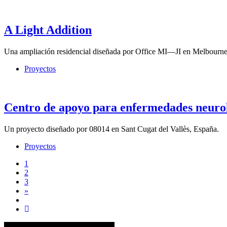
A Light Addition
Una ampliación residencial diseñada por Office MI—JI en Melbourne,
Proyectos
Centro de apoyo para enfermedades neuro
Un proyecto diseñado por 08014 en Sant Cugat del Vallès, España.
Proyectos
1
2
3
Next
»
page
50