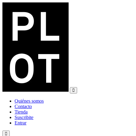
Salir
del
contenido
Quiénes somos
Contacto
Tienda
Suscribite
Entrar