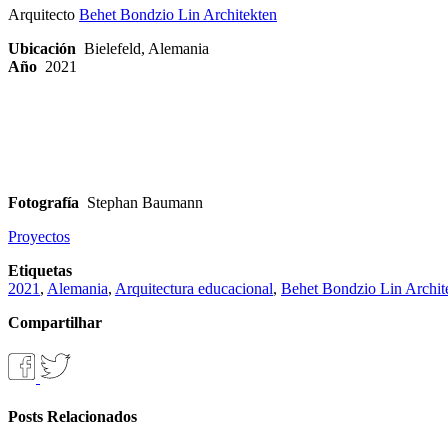
Arquitecto
Behet Bondzio Lin Architekten
Ubicación
Bielefeld, Alemania
Año
2021
Fotografía
Stephan Baumann
Proyectos
Etiquetas
2021
,
Alemania
,
Arquitectura educacional
,
Behet Bondzio Lin Archit
Compartilhar
Posts Relacionados