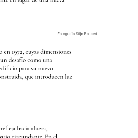
Fotografía Stijn Bollaert
do en 1972, cuyas dimensiones
 un desafío como una
edificio para su nuevo
onstruida, que introducen luz
efleja hacia afuera,
patio circundante. En el