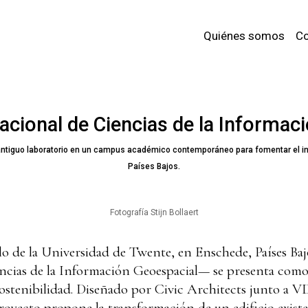
Quiénes somos
Co
nacional de Ciencias de la Informa
antiguo laboratorio en un campus académico contemporáneo para fomentar el int
Países Bajos.
Fotografía Stijn Bollaert
o de la Universidad de Twente, en Enschede, Países Baj
encias de la Información Geoespacial— se presenta como
sostenibilidad. Diseñado por Civic Architects junto a
royecto propone la transformación de un edificio exist