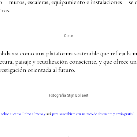
to —muros, escaleras, equipamiento e instalaciones— se
ros.
Corte
ida así como una plataforma sostenible que refleja la mi
ctura, paisaje y reutilización consciente, y que ofrece u
estigación orientada al futuro.
Fotografía Stijn Bollaert
 sobre nuestro último número y
acá
para suscribirte con un 20 % de descuento y envío gratis!