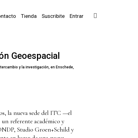
ntacto
Tienda
Suscribite
Entrar
ción Geoespacial
ercambio y la investigación, en Enschede,
os, la nueva sede del ITC —el
 un referente académico y
 VDNDP, Studio Groen+Schild y
ente en lugar de una nueva