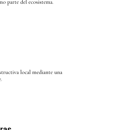
mo parte del ecosistema.
nstructiva local mediante una
.
oras