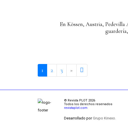
En Kössen, Austria, Pedevilla A
guardería,
Next page
8
1
2
3
»
© Revista PLOT 2026
Todos los derechos reservados
revistaplot.com
Desarrollado por
Grupo Kinexo.