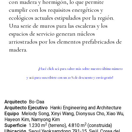
con madera y hormigón, lo que permite
cumplir con los requisitos energéticos y
ecológicos actuales estipulados por la región.
Una serie de muros para las escaleras y los
espacios de servicio generan núcleos
arriostrados por los elementos prefabricados de
madera.
¡Hacé click
ac
á
para saber más sobre nuestro último número
y
acá
para suscribirte con un 20 % de descuento y envío gratis!
Arquitecto
Bo-Daa
Arquitecto Ejecutivo
Hanki Engineering and Architecture
Equipo
Melody Song, Xinyi Wang, Dionysus Cho, Xiao Wu,
Hayeon Kim, Namyong Kim
2
2
Superficie
1.230 m
(terreno), 4.810 m
(construida)
Ubicación
Seoul Yeoksamdong 791-15, Seúl, Corea del