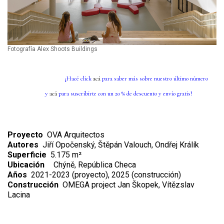
Fotografía Alex Shoots Buildings
¡Hacé click
acá
para saber más sobre nuestro último número
y
acá
para suscribirte con un 20 % de descuento y envío gratis!
Proyecto
OVA Arquitectos
Autores
Jiří Opočenský, Štěpán Valouch, Ondřej Králík
Superficie
5.175 m²
Ubicación
Chýně, República Checa
Años
2021-2023 (proyecto), 2025 (construcción)
Construcción
OMEGA project Jan Škopek, Vítězslav
Lacina