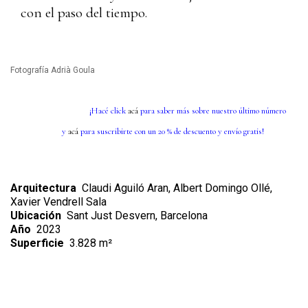
con el paso del tiempo.
Fotografía Adrià Goula
¡Hacé click
acá
para saber más sobre nuestro último número
y
acá
para suscribirte con un 20 % de descuento y envío gratis!
Arquitectura
Claudi Aguiló Aran, Albert Domingo Ollé,
Xavier Vendrell Sala
Ubicación
Sant Just Desvern, Barcelona
Año
2023
Superficie
3.828 m²