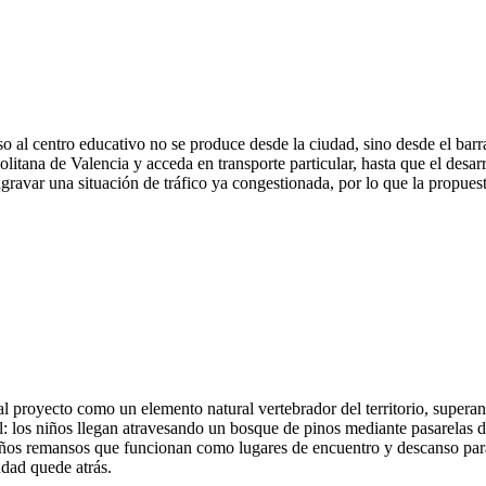
eso al centro educativo no se produce desde la ciudad, sino desde el ba
itana de Valencia y acceda en transporte particular, hasta que el desarr
agravar una situación de tráfico ya congestionada, por lo que la propues
al proyecto como un elemento natural vertebrador del territorio, superan
l: los niños llegan atravesando un bosque de pinos mediante pasarelas de 
ueños remansos que funcionan como lugares de encuentro y descanso para
udad quede atrás.