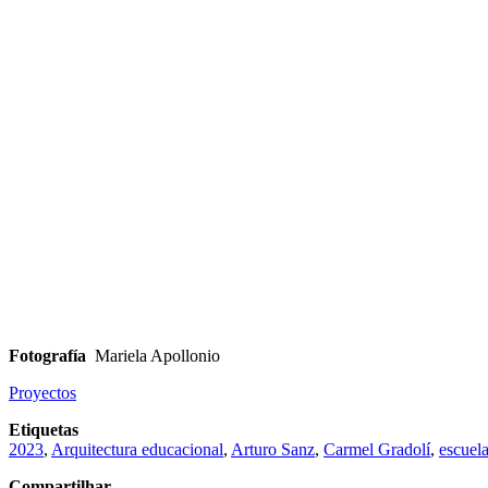
Fotografía
Mariela Apollonio
Proyectos
Etiquetas
2023
,
Arquitectura educacional
,
Arturo Sanz
,
Carmel Gradolí
,
escuel
Compartilhar