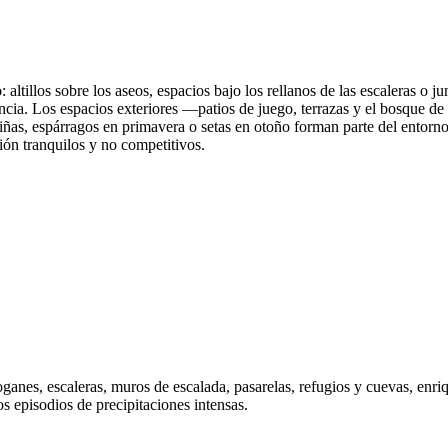
 altillos sobre los aseos, espacios bajo los rellanos de las escaleras o j
ncia. Los espacios exteriores —patios de juego, terrazas y el bosque d
piñas, espárragos en primavera o setas en otoño forman parte del entorno
ción tranquilos y no competitivos.
anes, escaleras, muros de escalada, pasarelas, refugios y cuevas, enriqu
os episodios de precipitaciones intensas.