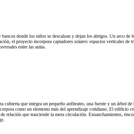
s y bancos donde los niños se descalzan y dejan los abrigos. Un arco de 
ación, el proyecto incorpora captadores solares: espacios verticales de tr
versales entre las aulas.
a cubierta que integra un pequeño anfiteatro, una fuente y un árbol de 
e incorpora como un elemento más del aprendizaje cotidiano. El edificio
s de relación que trasciende la mera circulación. Ensanchamientos, rinco
je.