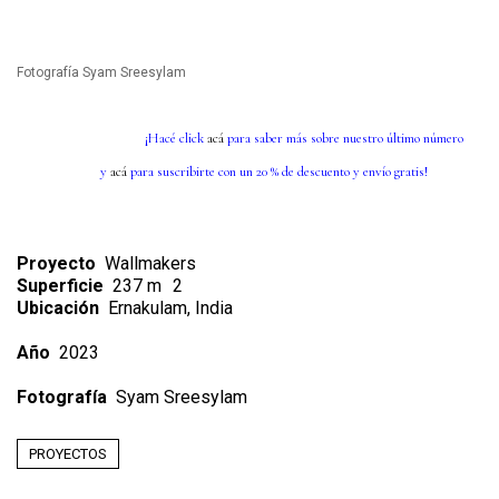
Fotografía Syam Sreesylam
¡Hacé click
acá
para saber más sobre nuestro último número
y
acá
para suscribirte con un 20 % de descuento y envío gratis!
Proyecto
Wallmakers
Superficie
237 m
2
Ubicación
Ernakulam, India
Año
2023
Fotografía
Syam Sreesylam
PROYECTOS