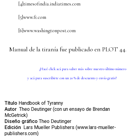
[4]
timesofindia.indiatimes.com
[5]
www.ft.com
[6]
www.washingtonpost.com
Manual de la tiranía fue publicado en
PLOT 44
.
¡Hacé click
acá
para saber más sobre nuestro último número
y
acá
para suscribirte con un 20 % de descuento y envío gratis!
Título
Handbook of Tyranny
Autor
Theo Deutinger (con un ensayo de Brendan
McGetrick)
Diseño gráfico
Theo Deutinger
Edición
Lars Mueller Publishers (www.lars-mueller-
publishers.com)