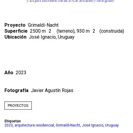
y
acá
para suscribirte con un 20 % de descuento y envío gratis!
Proyecto
Grimaldi-Nacht
Superficie
2500 m
2
(terreno), 930 m
2
(construida)
Ubicación
José Ignacio, Uruguay
Año
2023
Fotografía
Javier Agustín Rojas
PROYECTOS
Etiquetas
,
,
,
,
2023
arquitectura residencial
Grimaldi-Nacht
José Ignacio
Uruguay