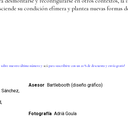
a desmontarse y reconfigurarse en otros contextos, la 
asciende su condición efímera y plantea nuevas formas d
 sobre nuestro último número y
acá
para suscribirte con un 20 % de descuento y envío gratis!
Asesor
Bartlebooth (diseño gráfico)
 Sánchez,
d,
Fotografía
Adrià Goula