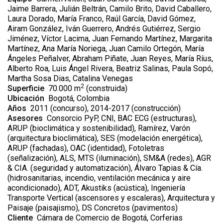
Jaime Barrera, Julián Beltrán, Camilo Brito, David Caballero,
Laura Dorado, María Franco, Raúl García, David Gómez,
Airam González, Iván Guerrero, Andrés Gutiérrez, Sergio
Jiménez, Víctor Lacima, Juan Fernando Martínez, Margarita
Martínez, Ana María Noriega, Juan Camilo Ortegón, María
Ángeles Peñalver, Abraham Piñate, Juan Reyes, María Ríus,
Alberto Roa, Luis Ángel Rivera, Beatriz Salinas, Paula Sopó,
Martha Sosa Dias, Catalina Venegas
2
Superficie
70.000 m
(construida)
Ubicación
Bogotá, Colombia
Años
2011 (concurso), 2014-2017 (construcción)
Asesores
Consorcio PyP, CNI, BAC ECG (estructuras),
ARUP (bioclimática y sostenibilidad), Ramírez, Varón
(arquitectura bioclimática), SES (modelación energética),
ARUP (fachadas), OAC (identidad), Fotoletras
(señalización), ALS, MTS (iluminación), SM&A (redes), AGR
& CIA. (seguridad y automatización), Álvaro Tapias & Cía.
(hidrosanitarias, incendio, ventilación mecánica y aire
acondicionado), ADT, Akustiks (acústica), Ingeniería
Transporte Vertical (ascensores y escaleras), Arquitectura y
Paisaje (paisajismo), DS Concretos (pavimentos)
Cliente
Cámara de Comercio de Bogotá, Corferias