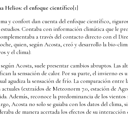
 Helios: el enfoque científico
[1]
clima y confort dan cuenta del enfoque científico, riguro
estudios. Contaba con información climática que le pro
omplementaba a través del contacto directo con el Dir
che, quien, según Acosta, creó y desarrollo la bio-clima
os y el clima).
 según Acosta, suele presentar cambios abruptos. Las alt
ican la sensación de calor. Por su parte, el invierno es
cual agudiza la sensación de frío. La comparación entre 
s actuales (extraídos de Meteonorm 7.0, estación de Ag
tida. Además, reconoce la predominancia de los vientos no
argo, Acosta no solo se guiaba con los datos del clima,
eraba de manera acertada los efectos de su interacción 