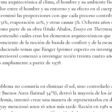
rma arquitectónica al clima, el hombre y su ambiente fí
calor entre el hombre y su entorno y su efecto en el cue
terminó las proporciones con que cada proceso contribu
31%, evaporación 20%, y otras causas 5%. Ochenta años d
como parte de su obra (Iñaki Ábalos,
Essays on Thermod
 entendió cuáles eran los elementos arquitectónicos qu
nsciente de la noción de banda de confort y de la esca
roduciendo temas que Fanger (primer experto en investig
teriores) comenzó a investigar recién treinta cuatro añ
ampliamente a partir de 1978.
blema no consistía en eliminar el sol, sino controlarlo a
Buenos Aires (latitud 34°S), derivó la mayoría de los án
demás, intentó crear una manera de representarlos en 
ay mencionó unos 16 años más tarde. Recién en 1981 se 