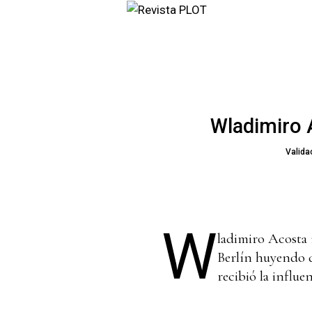
Wladimiro A
Valida
W
ladimiro Acosta 
Berlín huyendo d
recibió la influ