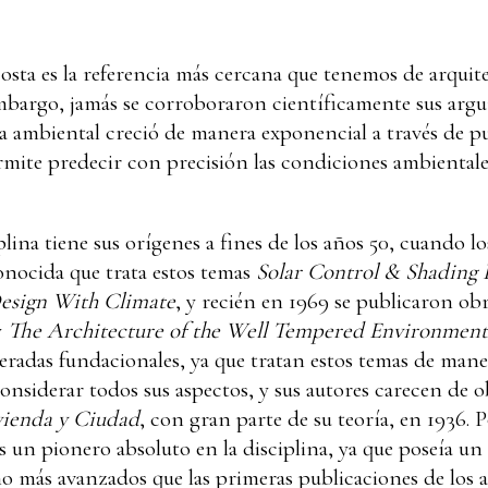
sta es la referencia más cercana que tenemos de arquite
mbargo, jamás se corroboraron científicamente sus arg
ra ambiental creció de manera exponencial a través de pu
mite predecir con precisión las condiciones ambientales 
iplina tiene sus orígenes a fines de los años 50, cuando
onocida que trata estos temas
Solar Control & Shading
esign With Climate
, y recién en 1969 se publicaron o
y
The Architecture of the Well Tempered Environment
eradas fundacionales, ya que tratan estos temas de mane
considerar todos sus aspectos, y sus autores carecen de ob
vienda y Ciudad
, con gran parte de su teoría, en 1936. 
es un pionero absoluto en la disciplina, ya que poseía un
 más avanzados que las primeras publicaciones de los a