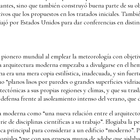
 antes, sino que también construyó buena parte de su ob
vos que los propuestos en los tratados iniciales. Tamb
iajó por Estados Unidos para dar conferencias en distin
pionero mundial al emplear la meteorología con objeti
la arquitectura moderna empezaba a divulgarse en el hem
na era una mera copia estilística, inadecuada, y sin fuer
o “planos lisos por paredes o grandes superficies vidriad
tectónicas a sus propias regiones y climas, y que su tra
 defensa frente al asoleamiento intenso del verano, que 
ra moderna como “una nueva relación entre el arquitecto 
ie de disciplinas científicas a su trabajo”. Elogiaba la 
ica principal para considerar a un edificio “moderno”. P
oloniales “que con sus gruesos muros de adobe que aislaban