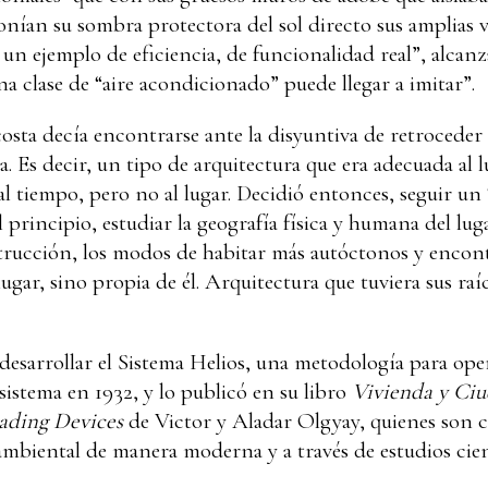
onían su sombra protectora del sol directo sus amplias v
un ejemplo de eficiencia, de funcionalidad real”, alcan
a clase de “aire acondicionado” puede llegar a imitar”.
sta decía encontrarse ante la disyuntiva de retroceder a
a. Es decir, un tipo de arquitectura que era adecuada al 
al tiempo, pero no al lugar. Decidió entonces, seguir un 
principio, estudiar la geografía física y humana del lugar
strucción, los modos de habitar más autóctonos y encont
gar, sino propia de él. Arquitectura que tuviera sus raíc
a desarrollar el Sistema Helios, una metodología para ope
sistema en 1932, y lo publicó en su libro
Vivienda y Ci
hading Devices
de Victor y Aladar Olgyay, quienes son 
mbiental de manera moderna y a través de estudios cien