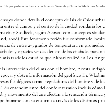
res. Dibujos pertenecientes a la publicación Vivienda y Clima de Wladimiro Acosta
ensayo donde detalla el concepto de Isla de Calor urba
ra entre el campo y el centro de la ciudad rondaría los 
rstein y Stodieck, según Acosta- con conceptos similare
and, 2008). Este fenómeno recién fue confirmado loca
rencia de entre 2-3 grados de temperatura en promedio.
rboles y espacios verdes dentro de las ciudades para miti
más tarde los estudios que Akbari realizó en Los Ángel
e la interacción del clima con el hombre, Acosta indagó
a época, y obtenía información del geofísico Dr. Wladim
esos fisiológicos termo-reguladores del hombre y de los
”. Su entendimiento del confort térmico incluía cómo l
, y movimiento del aire afectan a la sensación térmica 
rpo humano con su entorno a través de los distintos proc