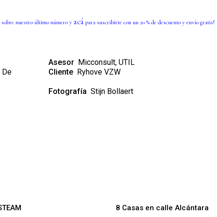
acá
 sobre nuestro último número y
para suscribirte con un 20 % de descuento y envío gratis!
Asesor
Micconsult, UTIL
h De
Cliente
Ryhove VZW
Fotografía
Stijn Bollaert
STEAM
8 Casas en calle Alcántara