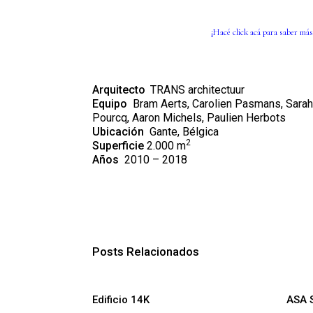
¡Hacé click
ac
á
para saber más
Arquitecto
TRANS architectuur
Equipo
Bram Aerts, Carolien Pasmans, Sara
Pourcq, Aaron Michels, Paulien Herbots
Ubicación
Gante, Bélgica
2
Superficie
2.000 m
Años
2010 – 2018
Posts Relacionados
Edificio 14K
ASA 