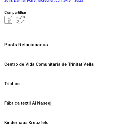
,
,
,
2018
Damian Poffet
Morscher Architekten
Suiza
Compartilhar
Posts Relacionados
Centro de Vida Comunitaria de Trinitat Vella
Tríptico
Fábrica textil Al Naseej
Kinderhaus Kreuzfeld