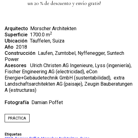
un 20 % de descuento y envío gratis!
Arquitecto
Morscher Architekten
2
Superficie
1700.0 m
Ubicación
Täuffelen, Suiza
Año
2018
Construcción
Laufen
,
Zumtobel
, Nyffenegger, Suntech
Power
Asesores
Ulrich Christen AG Ingenieure, Lyss (ingeniería),
Fischer Engineering AG (electricidad), eCon
Energie+Gebäudetechnik GmbH (sustentabilidad), extra
Landschaftsarchitekten AG (paisaje), Zeugin Bauberatungen
A (estructuras)
Fotografía
D
amian Poffet
PRÁCTICA
Etiquetas