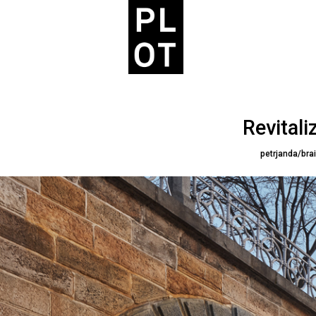
Revitali
petrjanda/brai