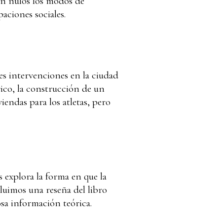
son nulos los modos de
aciones sociales.
s intervenciones en la ciudad
rico, la construcción de un
endas para los atletas, pero
s explora la forma en que la
cluimos una reseña del libro
osa información teórica.