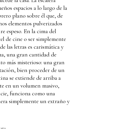
cede la casa. La escalera
eños espacios a lo largo de la
rero plano sobre él que, de
unos elementos pulverizados
ire espeso. En la cima del
rtel de cine o ser simplemente
 las letras es carismática y
mna, una gran cantidad de
to más misterioso: una gran
itación, bien proceder de un
ina se extiende de arriba a
erte en un volumen masivo,
ficie, funciona como una
 fuera simplemente un extraño y
tato.