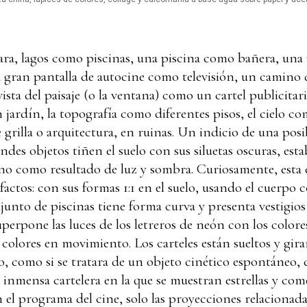
a, lagos como piscinas, una piscina como bañera, una 
ran pantalla de autocine como televisión, un camino 
vista del paisaje (o la ventana) como un cartel publicit
jardín, la topografía como diferentes pisos, el cielo com
 grilla o arquitectura, en ruinas. Un indicio de una posi
ndes objetos tiñen el suelo con sus siluetas oscuras, es
no como resultado de luz y sombra. Curiosamente, esta e
efactos: con sus formas 1:1 en el suelo, usando el cuerpo c
junto de piscinas tiene forma curva y presenta vestigios
uperpone las luces de los letreros de neón con los colore
 colores en movimiento. Los carteles están sueltos y gir
, como si se tratara de un objeto cinético espontáneo, 
a inmensa cartelera en la que se muestran estrellas y c
n el programa del cine, solo las proyecciones relaciona