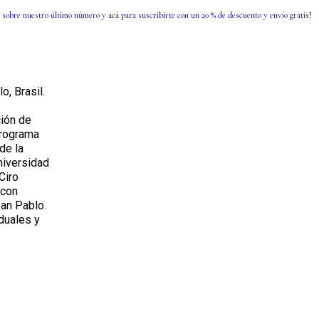
 sobre nuestro último número y
acá
para suscribirte con un 20 % de descuento y envío gratis!
o, Brasil.
ción de
programa
de la
niversidad
Ciro
 con
San Pablo.
duales y