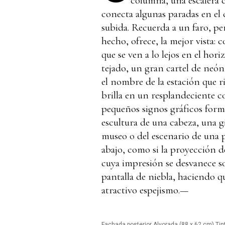
columna, una escalera ca
conecta algunas paradas en el c
subida. Recuerda a un faro, p
hecho, ofrece, la mejor vista:
que se ven a lo lejos en el hor
tejado, un gran cartel de neó
el nombre de la estación que r
brilla en un resplandeciente c
pequeños signos gráficos form
escultura de una cabeza, una g
museo o del escenario de una p
abajo, como si la proyección d
cuya impresión se desvanece so
pantalla de niebla, haciendo q
atractivo espejismo.—
Fachada posterior Alvorada (88 x 62 cm) Tin