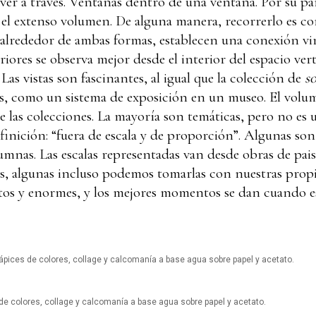
a ver a través. Ventanas dentro de una ventana. Por su p
 el extenso volumen. De alguna manera, recorrerlo es co
 alrededor de ambas formas, establecen una conexión virt
eriores se observa mejor desde el interior del espacio ve
. Las vistas son fascinantes, al igual que la colección de
s
es, como un sistema de exposición en un museo. El volum
e las colecciones. La mayoría son temáticas, pero no es 
inición: “fuera de escala y de proporción”. Algunas son 
lumnas. Las escalas representadas van desde obras de pais
es, algunas incluso podemos tomarlas con nuestras prop
os y enormes, y los mejores momentos se dan cuando e
lápices de colores, collage y calcomanía a base agua sobre papel y acetato.
 de colores, collage y calcomanía a base agua sobre papel y acetato.