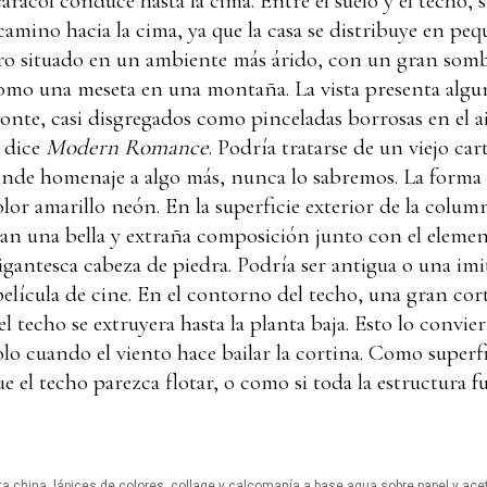
racol conduce hasta la cima. Entre el suelo y el techo, su
amino hacia la cima, ya que la casa se distribuye en pequ
ero situado en un ambiente más árido, con un gran somb
 como una meseta en una montaña. La vista presenta alg
izonte, casi disgregados como pinceladas borrosas en el a
n dice
Modern Romance
. Podría tratarse de un viejo ca
inde homenaje a algo más, nunca lo sabremos. La forma de
olor amarillo neón. En la superficie exterior de la colu
an una bella y extraña composición junto con el elemen
igantesca cabeza de piedra. Podría ser antigua o una im
elícula de cine. En el contorno del techo, una gran cort
el techo se extruyera hasta la planta baja. Esto lo convi
lo cuando el viento hace bailar la cortina. Como super
ue el techo parezca flotar, o como si toda la estructura
ta china, lápices de colores, collage y calcomanía a base agua sobre papel y ace