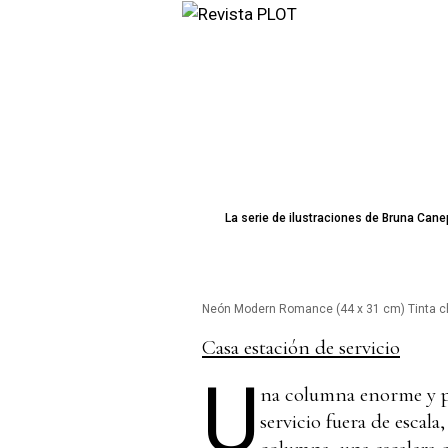
La serie de ilustraciones de Bruna Ca
Neón Modern Romance (44 x 31 cm) Tinta chi
Casa estación de servicio
U
na columna enorme y pes
servicio fuera de escala