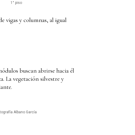
1° piso
de vigas y columnas, al igual
módulos buscan abrirse hacia él
a. La vegetación silvestre y
dante.
tografía Albano García