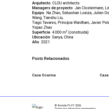
Arquitecto
CLOU architects
Managers de proyecto
Jan Clostermann, Lin
Equipo
Na Zhao, Sebastian Loaiza, Julien Dou
Wang, Tianshu Liu,
Tiago Tavares, Principia Wardhani, Javier Pel
Yiqiao Zhao
2
Superficie
4.000 m
(construida)
Ubicación
Sanya, China
Año
2021
Posts Relacionados
Casa Ocarina
Casa 
© Revista PLOT 2026
Todos los derechos reservados