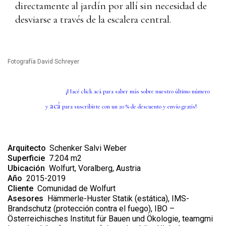
directamente al jardín por allí sin necesidad de
desviarse a través de la escalera central.
Fotografía David Schreyer
¡Hacé click
ac
á
para saber más sobre nuestro último número
acá
y
para suscribirte con un 20 % de descuento y envío gratis!
Arquitecto
Schenker Salvi Weber
Superficie
7.204 m2
Ubicación
Wolfurt, Voralberg, Austria
Año
2015-2019
Cliente
Comunidad de Wolfurt
Asesores
Hämmerle-Huster Statik (estática), IMS-
Brandschutz (protección contra el fuego), IBO –
Österreichisches Institut für Bauen und Ökologie, teamgmi