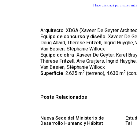
¡Hacé click
ac
á
para saber más
Arquitecto
XDGA (Xaveer De Geyter Architec
Equipo de concurso y di
seño
Xaveer De Gey
Doug Allard, Thérese Fritzell, Ingrid Huyghe,
Van Besien, Stéphanie Willocx
Equipo de obra
Xaveer De Geyter, Karel Bruy
Thérese Fritzell, Arie Gruijters, Ingrid Huyghe
Van Besien, Stéphanie Willocx
2
2
Superficie
2.625 m
(terreno), 4.630 m
(cons
Posts Relacionados
Nueva Sede del Ministerio de
Estud
Desarrollo Humano y Hábitat
Tai