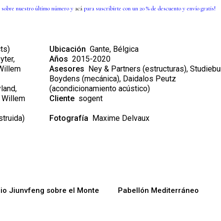
 sobre nuestro último número y
acá
para suscribirte con un 20 % de descuento y envío gratis!
ts)
Ubicación
Gante, Bélgica
ter,
Años
2015-2020
 Willem
Asesores
Ney & Partners (estructuras), Studieb
Boydens (mecánica), Daidalos Peutz
land,
(acondicionamiento acústico)
, Willem
Cliente
sogent
truida)
Fotografía
Maxime Delvaux
io Jiunvfeng sobre el Monte
Pabellón Mediterráneo