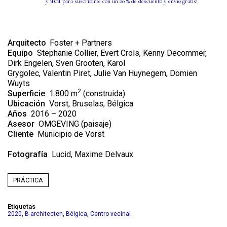
acá
y
para suscribirte con un 20 % de descuento y envío gratis!
Arquitecto
Foster + Partners
Equipo
Stephanie Collier, Evert Crols, Kenny Decommer,
Dirk Engelen, Sven Grooten, Karol
Grygolec, Valentin Piret, Julie Van Huynegem, Domien
Wuyts
2
Superficie
1.800 m
(construida)
Ubicación
Vorst, Bruselas, Bélgica
Años
2016 – 2020
Asesor
OMGEVING (paisaje)
Cliente
Municipio de Vorst
Fotografía
Lucid
,
Maxime Delvaux
PRÁCTICA
Etiquetas
,
,
,
2020
B-architecten
Bélgica
Centro vecinal